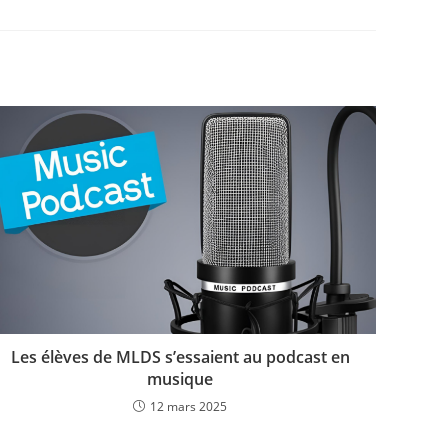
augmenter
ou
diminuer
le
volume.
Les élèves de MLDS s’essaient au podcast en
musique
12 mars 2025