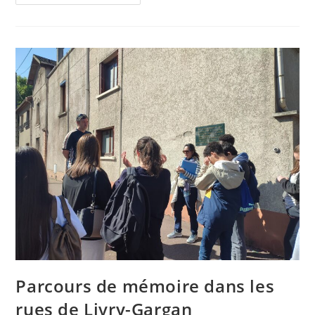
Académique
Au
Concours
National
De
La
Résistance
Et
De
La
Déportation
Parcours de mémoire dans les
rues de Livry-Gargan