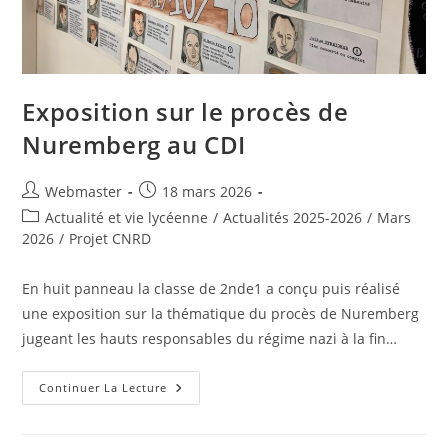
Exposition sur le procès de
Nuremberg au CDI
Auteur/autrice
Publication
Webmaster
18 mars 2026
de
publiée :
Post
Actualité et vie lycéenne
/
Actualités 2025-2026
/
Mars
la
category:
2026
/
Projet CNRD
publication :
En huit panneau la classe de 2nde1 a conçu puis réalisé
une exposition sur la thématique du procès de Nuremberg
jugeant les hauts responsables du régime nazi à la fin…
Exposition
Continuer La Lecture
Sur
Le
Procès
De