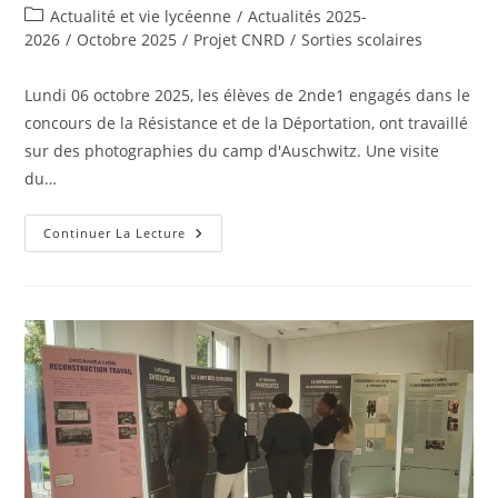
de
publiée :
Post
Actualité et vie lycéenne
/
Actualités 2025-
la
category:
2026
/
Octobre 2025
/
Projet CNRD
/
Sorties scolaires
publication :
Lundi 06 octobre 2025, les élèves de 2nde1 engagés dans le
concours de la Résistance et de la Déportation, ont travaillé
sur des photographies du camp d'Auschwitz. Une visite
du…
Atelier
Continuer La Lecture
Images
D’Auschwitz
Au
Mémorial
De
La
Shoah
À
Paris