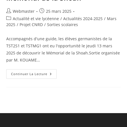
Auteur/autrice
Publication
Webmaster
25 mars 2025
de
publiée :
Post
Actualité et vie lycéenne
/
Actualités 2024-2025
/
Mars
la
category:
2025
/
Projet CNRD
/
Sorties scolaires
publication :
Accompagnés d'une guide, les élèves germanistes de la
TST2S1 et TSTMG1 ont eu l'opportunité le jeudi 13 mars
2025 de découvrir le Mémorial de la Shoah.Sortie organisée
par M. KOUAME…
Les
Continuer La Lecture
Germanistes
Sortent
Au
Mémorial
De
La
Shoah