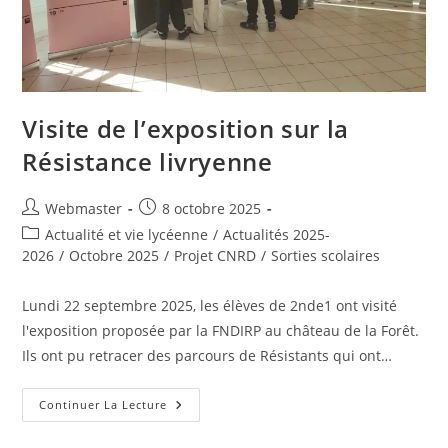
Visite de l’exposition sur la
Résistance livryenne
Auteur/autrice
Publication
Webmaster
8 octobre 2025
de
publiée :
Post
Actualité et vie lycéenne
/
Actualités 2025-
la
category:
2026
/
Octobre 2025
/
Projet CNRD
/
Sorties scolaires
publication :
Lundi 22 septembre 2025, les élèves de 2nde1 ont visité
l'exposition proposée par la FNDIRP au château de la Forêt.
Ils ont pu retracer des parcours de Résistants qui ont…
Visite
Continuer La Lecture
De
L’exposition
Sur