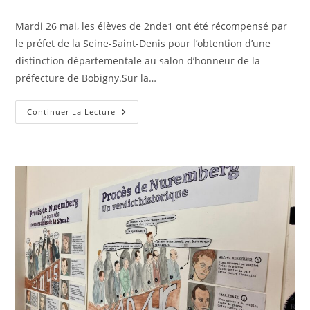
publication :
Mardi 26 mai, les élèves de 2nde1 ont été récompensé par
le préfet de la Seine-Saint-Denis pour l’obtention d’une
distinction départementale au salon d’honneur de la
préfecture de Bobigny.Sur la…
Remise
Continuer La Lecture
De
Prix
Départemental
Du
Concours
National
De
La
Résistance
Et
De
La
Déportation