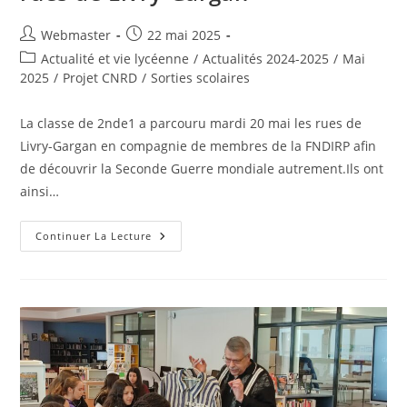
Auteur/autrice
Publication
Webmaster
22 mai 2025
de
publiée :
Post
Actualité et vie lycéenne
/
Actualités 2024-2025
/
Mai
la
category:
2025
/
Projet CNRD
/
Sorties scolaires
publication :
La classe de 2nde1 a parcouru mardi 20 mai les rues de
Livry-Gargan en compagnie de membres de la FNDIRP afin
de découvrir la Seconde Guerre mondiale autrement.Ils ont
ainsi…
Parcours
Continuer La Lecture
De
Mémoire
Dans
Les
Rues
De
Livry-
Gargan