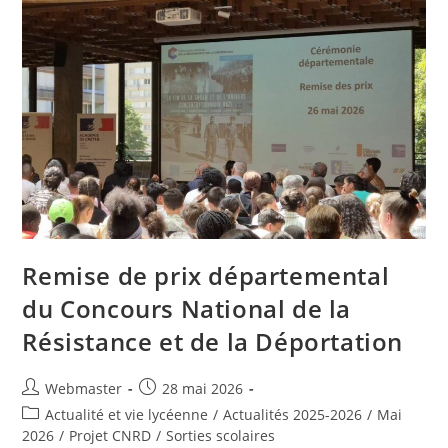
Remise de prix départemental
du Concours National de la
Résistance et de la Déportation
Auteur/autrice
Publication
Webmaster
28 mai 2026
de
publiée :
Post
Actualité et vie lycéenne
/
Actualités 2025-2026
/
Mai
la
category:
2026
/
Projet CNRD
/
Sorties scolaires