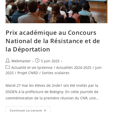
Prix académique au Concours
National de la Résistance et de
la Déportation
Auteur/autrice
Publication
Webmaster
5 juin 2025
de
publiée :
Post
Actualité et vie lycéenne
/
Actualités 2024-2025
/
Juin
la
category:
2025
/
Projet CNRD
/
Sorties scolaires
publication :
Mardi 27 mai les élèves de 2nde1 ont été invités par la
DSDEN à la préfecture de Bobigny. En cette journée de
commémoration de la première réunion du CNR, une…
Prix
Continuer La Lecture