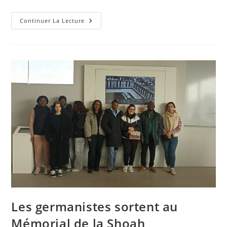
CNRD
Continuer La Lecture
–
Les
Élèves
Rencontrent
Le
Fils
D’un
Résistant
Livryen
Les germanistes sortent au
Mémorial de la Shoah