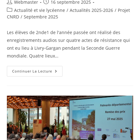
Auteur/autrice
Publication
Webmaster
16 septembre 2025
de
publiée :
Post
Actualité et vie lycéenne
/
Actualités 2025-2026
/
Projet
la
category:
CNRD
/
Septembre 2025
publication :
Les élèves de 2nde1 de l'année passée ont réalisé des
enregistrements audios sur quatre actes de résistance qui
ont eu lieu à Livry-Gargan pendant la Seconde Guerre
mondiale. Quatre lieux…
Un
Continuer La Lecture
Parcours
Mémoriel
À
L’échelle
De
La
Ville