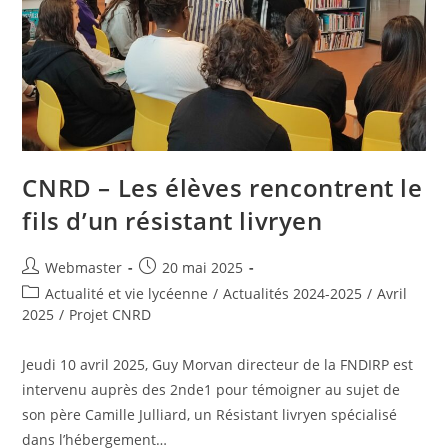
CNRD – Les élèves rencontrent le
fils d’un résistant livryen
Auteur/autrice
Publication
Webmaster
20 mai 2025
de
publiée :
Post
Actualité et vie lycéenne
/
Actualités 2024-2025
/
Avril
la
category:
2025
/
Projet CNRD
publication :
Jeudi 10 avril 2025, Guy Morvan directeur de la FNDIRP est
intervenu auprès des 2nde1 pour témoigner au sujet de
son père Camille Julliard, un Résistant livryen spécialisé
dans l’hébergement…