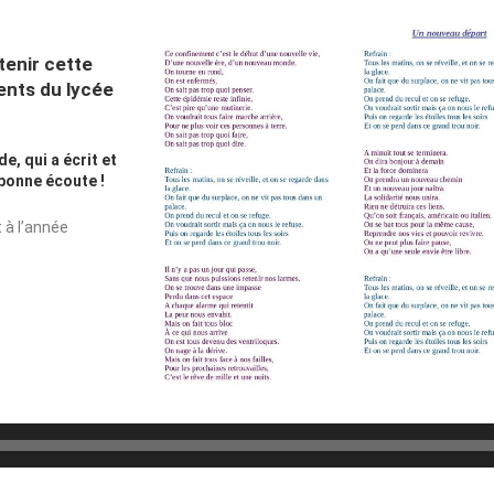
tenir cette
ents du lycée
e, qui a écrit et
 bonne écoute !
t à l’année