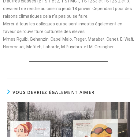
D’autres classes (BTS 1 et 2, 1 STMG1, TST2S3 et 1ST2S 2 et 3)
devaient se rendre au cinéma jeudi 18 janvier. Cependant pour des
raisons climatiques cela n’a pas pu se faire.
Merci à tous les collègues qui se sont investis également en
faveur de l’ouverture culturelle des élèves :
Mmes Rguibi, Behanzin, Capel Malo, Freger, Marabet, Canet, El Wafi,
Hammoudi, Mefiteh, Laborde, M Puyobro et M. Orsingher.
VOUS DEVRIEZ ÉGALEMENT AIMER