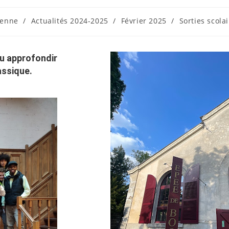
céenne
/
Actualités 2024-2025
/
Février 2025
/
Sorties scola
pu approfondir
assique.