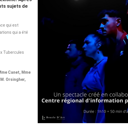
nts sujets de
ace qui est
tions qui a été
aux Tubercules
 Mme Canet, Mme
M. Orsingher,