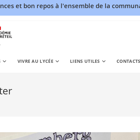
nces et bon repos à l'ensemble de la communa
S
VIVRE AU LYCÉE
LIENS UTILES
CONTACT
ter