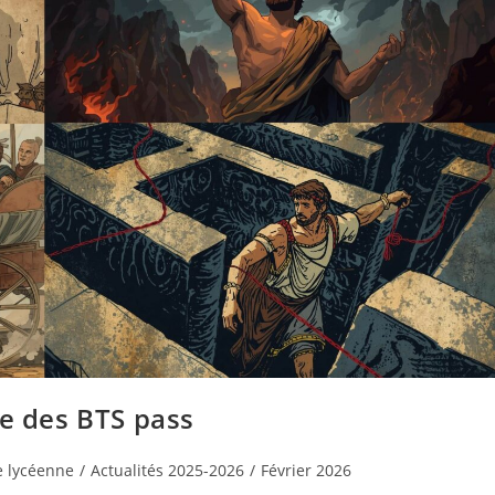
ue des BTS pass
ie lycéenne
/
Actualités 2025-2026
/
Février 2026