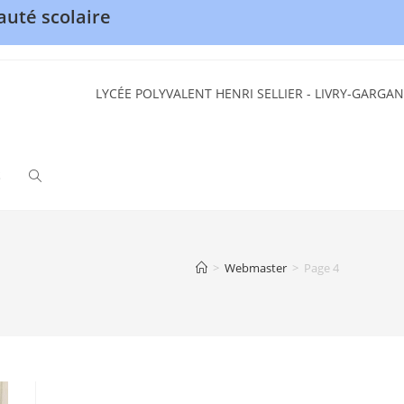
uté scolaire
LYCÉE POLYVALENT HENRI SELLIER - LIVRY-GARGAN
S
TOGGLE
WEBSITE
>
Webmaster
>
Page 4
SEARCH