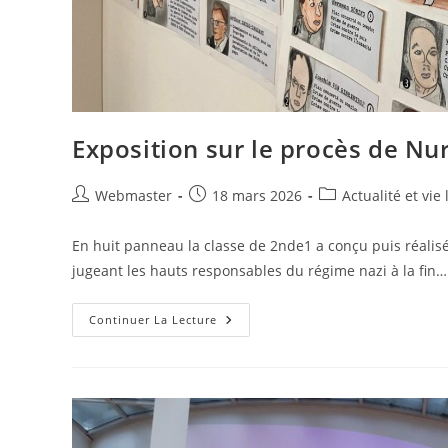
Exposition sur le procès de N
Auteur/autrice
Publication
Post
Webmaster
18 mars 2026
Actualité et vie
de
publiée :
category:
la
En huit panneau la classe de 2nde1 a conçu puis réali
publication :
jugeant les hauts responsables du régime nazi à la fin…
Exposition
Continuer La Lecture
Sur
Le
Procès
De
Nuremberg
Au
CDI