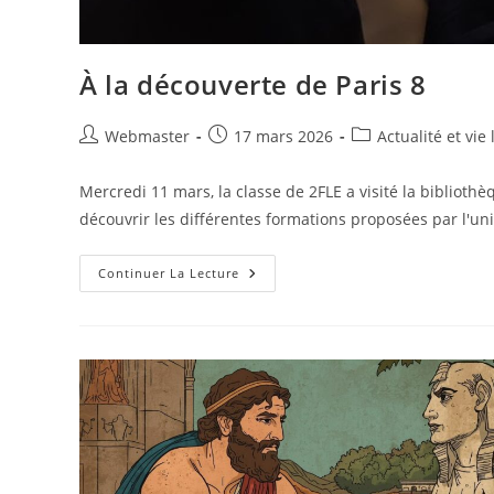
À la découverte de Paris 8
Auteur/autrice
Publication
Post
Webmaster
17 mars 2026
Actualité et vie
de
publiée :
category:
la
Mercredi 11 mars, la classe de 2FLE a visité la bibliothè
publication :
découvrir les différentes formations proposées par l'uni
À
Continuer La Lecture
La
Découverte
De
Paris
8