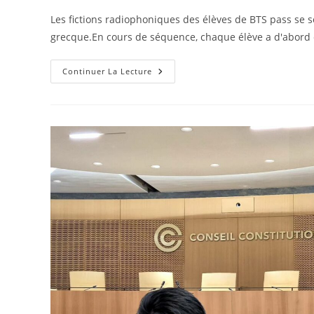
la
Les fictions radiophoniques des élèves de BTS pass se s
publication :
grecque.En cours de séquence, chaque élève a d'abord
Atelier
Continuer La Lecture
De
Fiction
Radiophonique
Des
BTS
Pass