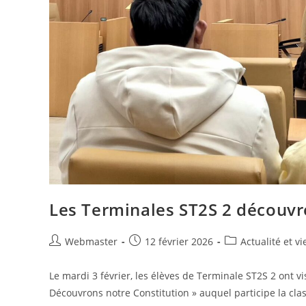
Les Terminales ST2S 2 découvre
Auteur/autrice
Publication
Post
Webmaster
12 février 2026
Actualité et v
de
publiée :
category:
la
Le mardi 3 février, les élèves de Terminale ST2S 2 ont vi
publication :
Découvrons notre Constitution » auquel participe la cl