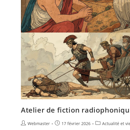
Atelier de fiction radiophoniq
Auteur/autrice
Publication
Post
Webmaster
17 février 2026
Actualité et v
de
publiée :
category: