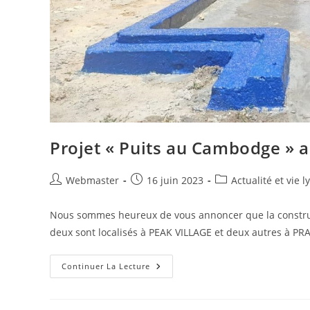
Projet « Puits au Cambodge » a
Auteur/autrice
Publication
Post
Webmaster
16 juin 2023
Actualité et vie 
de
publiée :
category:
la
Nous sommes heureux de vous annoncer que la construc
publication :
deux sont localisés à PEAK VILLAGE et deux autres à P
Projet
Continuer La Lecture
« Puits
Au
Cambodge »
Achevé