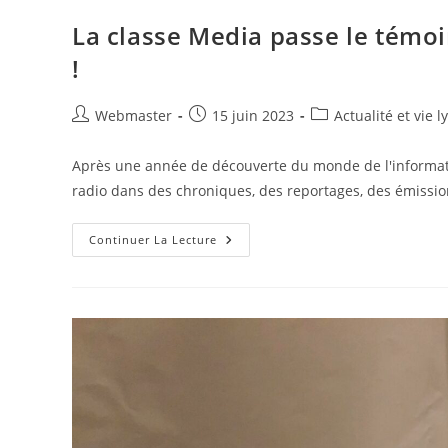
La classe Media passe le témo
!
Auteur/autrice
Publication
Post
Webmaster
15 juin 2023
Actualité et vie 
de
publiée :
category:
la
Après une année de découverte du monde de l'informatio
publication :
radio dans des chroniques, des reportages, des émissi
La
Continuer La Lecture
Classe
Media
Passe
Le
Témoin
À
La
Nouvelle
Promotion
2023-
2024
!