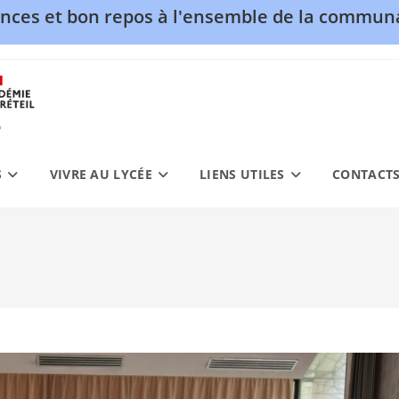
nces et bon repos à l'ensemble de la communa
S
VIVRE AU LYCÉE
LIENS UTILES
CONTACT