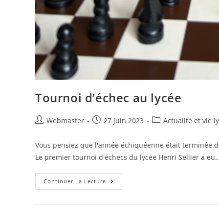
Tournoi d’échec au lycée
Auteur/autrice
Publication
Post
Webmaster
27 juin 2023
Actualité et vie 
de
publiée :
category:
la
Vous pensiez que l'année échiquéenne était terminée de
publication :
Le premier tournoi d'échecs du lycée Henri Sellier a eu
Tournoi
Continuer La Lecture
D’échec
Au
Lycée