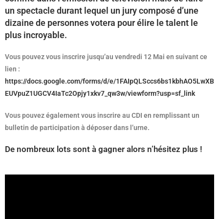
un spectacle durant lequel un jury composé d’une
dizaine de personnes votera pour élire le talent le
plus incroyable.
Vous pouvez vous inscrire jusqu’au vendredi 12 Mai en suivant ce
lien :
https://docs.google.com/forms/d/e/1FAIpQLSccs6bs1kbhAO5LwXB
EUVpuZ1UGCV4IaTc2Opjy1xkv7_qw3w/viewform?usp=sf_link
Vous pouvez également vous inscrire au CDI en remplissant un
bulletin de participation à déposer dans l’urne.
De nombreux lots sont à gagner alors n’hésitez plus !